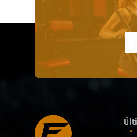
R
Últ