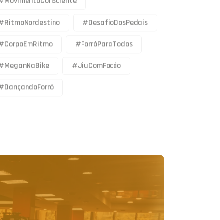
#RitmoNordestino
#DesafioDosPedais
#CorpoEmRitmo
#ForróParaTodos
#MeganNaBike
#JiuComFocão
#DançandoForró