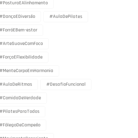
#PosturaEAlinhamento
#DançaEDiversão
#AulaDePilates
#ForróEBem-estar
#ArteSuaveComFoco
#ForçaEFlexibilidade
#MenteCorpoEmHarmonia
#AulaDeRitmos
#DesafioFuncional
#ComidaDeVerdade
#PilatesParaTodos
#FôlegoDeCampeão
#MovimentoConsciente