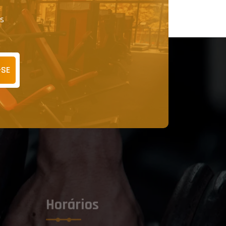
as
-SE
Horários