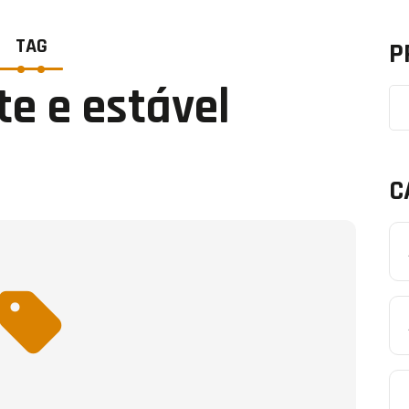
TAG
P
te e estável
C