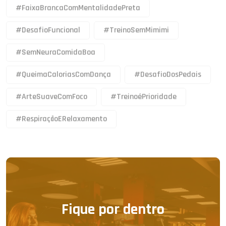
#FaixaBrancaComMentalidadePreta
#DesafioFuncional
#TreinoSemMimimi
#SemNeuraComidaBoa
#QueimaCaloriasComDança
#DesafioDosPedais
#ArteSuaveComFoco
#TreinoéPrioridade
#RespiraçãoERelaxamento
Fique por dentro