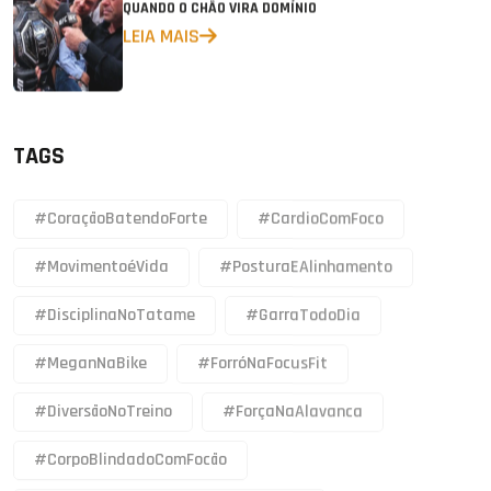
QUANDO O CHÃO VIRA DOMÍNIO
LEIA MAIS
TAGS
#CoraçãoBatendoForte
#CardioComFoco
#MovimentoéVida
#PosturaEAlinhamento
#DisciplinaNoTatame
#GarraTodoDia
#MeganNaBike
#ForróNaFocusFit
#DiversãoNoTreino
#ForçaNaAlavanca
#CorpoBlindadoComFocão