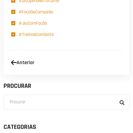
#DisciplinaNoTatame
#FocoDeCampeão
#JiuComFocão
#TreinoéCombate
Anterior
PROCURAR
CATEGORIAS