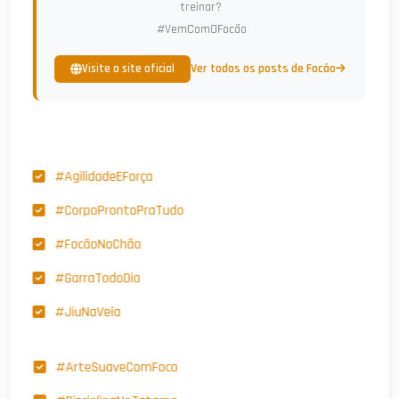
treinar?
#VemComOFocão
Ver todos os posts de Focão
Visite o site oficial
#AgilidadeEForça
#CorpoProntoPraTudo
#FocãoNoChão
#GarraTodoDia
#JiuNaVeia
#ArteSuaveComFoco