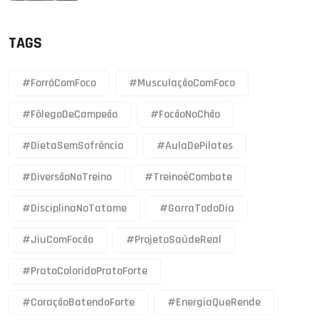
TAGS
#ForróComFoco
#MusculaçãoComFoco
#FôlegoDeCampeão
#FocãoNoChão
#DietaSemSofrência
#AulaDePilates
#DiversãoNoTreino
#TreinoéCombate
#DisciplinaNoTatame
#GarraTodoDia
#JiuComFocão
#ProjetoSaúdeReal
#PratoColoridoPratoForte
#CoraçãoBatendoForte
#EnergiaQueRende