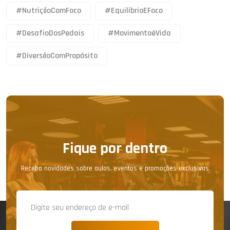
#NutriçãoComFoco
#EquilíbrioEFoco
#DesafioDosPedais
#MovimentoéVida
#DiversãoComPropósito
Fique por dentro
Receba novidades sobre aulas, eventos e promoções exclusivas