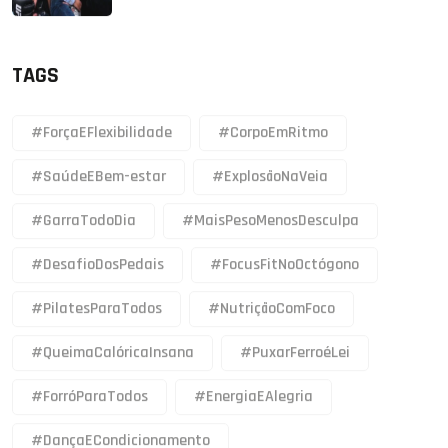
TAGS
#ForçaEFlexibilidade
#CorpoEmRitmo
#SaúdeEBem-estar
#ExplosãoNaVeia
#GarraTodoDia
#MaisPesoMenosDesculpa
#DesafioDosPedais
#FocusFitNoOctógono
#PilatesParaTodos
#NutriçãoComFoco
#QueimaCalóricaInsana
#PuxarFerroéLei
#ForróParaTodos
#EnergiaEAlegria
#DançaECondicionamento