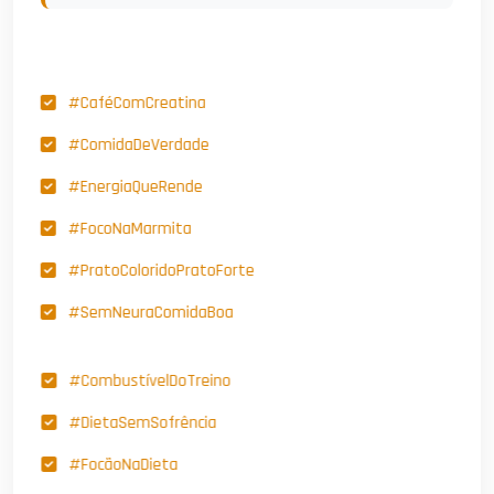
#CaféComCreatina
#ComidaDeVerdade
#EnergiaQueRende
#FocoNaMarmita
#PratoColoridoPratoForte
#SemNeuraComidaBoa
#CombustívelDoTreino
#DietaSemSofrência
#FocãoNaDieta