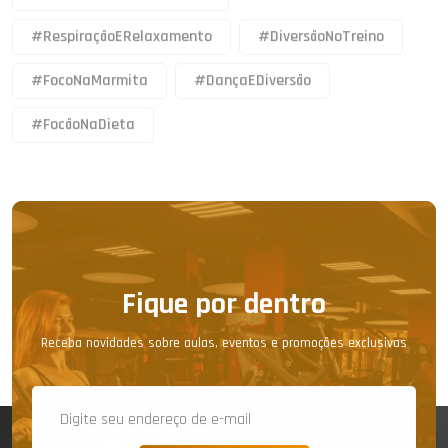
#RespiraçãoERelaxamento
#DiversãoNoTreino
#FocoNaMarmita
#DançaEDiversão
#FocãoNaDieta
Fique por dentro
Receba novidades sobre aulas, eventos e promoções exclusivas