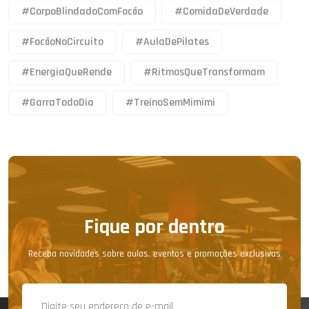
#CorpoBlindadoComFocão
#ComidaDeVerdade
#FocãoNoCircuito
#AulaDePilates
#EnergiaQueRende
#RitmosQueTransformam
#GarraTodoDia
#TreinoSemMimimi
Fique por dentro
Receba novidades sobre aulas, eventos e promoções exclusivas