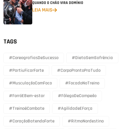
QUANDO O CHÃO VIRA DOMÍNIO
LEIA MAIS
TAGS
#CoreografiasDeSucesso
#DietaSemSofrência
#PartiuFicarForte
#CorpoProntoPraTudo
#MusculaçãoComFoco
#FocadoNoTreino
#ForróEBem-estar
#FôlegoDeCampeão
#TreinoéCombate
#AgilidadeEForça
#CoraçãoBatendoForte
#RitmoNordestino