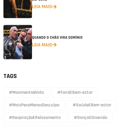
LEIA MAIS
QUANDO O CHÃO VIRA DOMÍNIO
LEIA MAIS
TAGS
#MovimentoéVida
#ForróEBem-estar
#MaisPesoMenosDesculpa
#SaúdeEBem-estar
#RespiraçãoERelaxamento
#DançaEDiversão