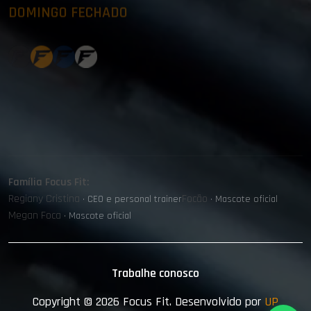
DOMINGO FECHADO
Família Focus Fit:
Regiany Cristina
Focão
· CEO e personal trainer
· Mascote oficial
Megan Foca
· Mascote oficial
Trabalhe conosco
Copyright © 2026
Focus Fit
. Desenvolvido por
UP