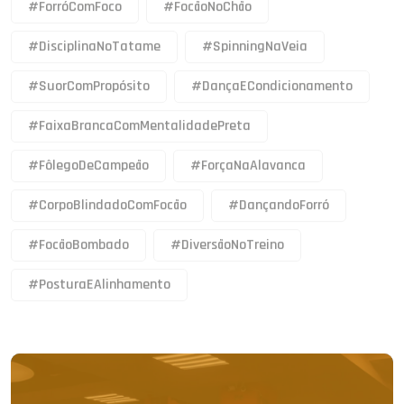
#ForróComFoco
#FocãoNoChão
#DisciplinaNoTatame
#SpinningNaVeia
#SuorComPropósito
#DançaECondicionamento
#FaixaBrancaComMentalidadePreta
#FôlegoDeCampeão
#ForçaNaAlavanca
#CorpoBlindadoComFocão
#DançandoForró
#FocãoBombado
#DiversãoNoTreino
#PosturaEAlinhamento