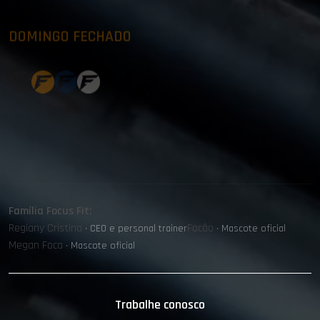
DOMINGO FECHADO
Família Focus Fit:
Regiany Cristina
Focão
· CEO e personal trainer
· Mascote oficial
Megan Foca
· Mascote oficial
Trabalhe conosco