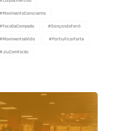
#MovimentoConsciente
#FocoDeCampeão
#DançandoForró
#MovimentoéVida
#PartiuFicarForte
#JiuComFocão