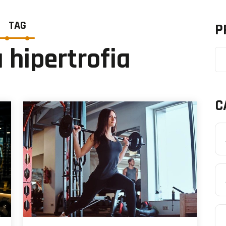
TAG
P
 hipertrofia
C