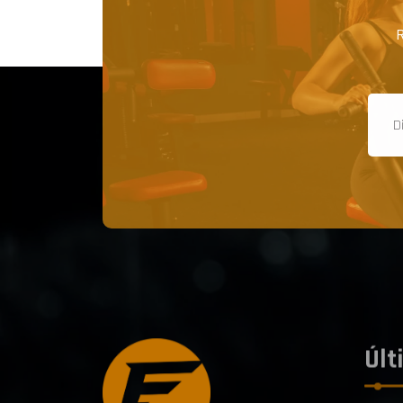
R
Últ