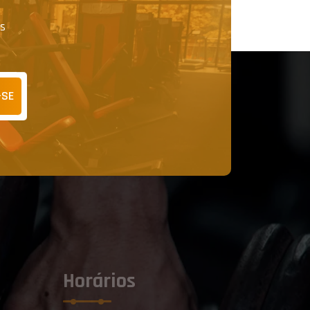
as
-SE
Horários