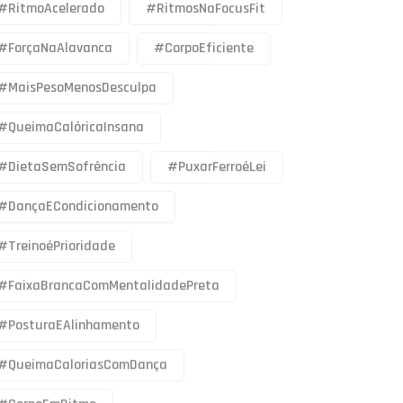
#RitmoAcelerado
#RitmosNaFocusFit
#ForçaNaAlavanca
#CorpoEficiente
#MaisPesoMenosDesculpa
#QueimaCalóricaInsana
#DietaSemSofrência
#PuxarFerroéLei
#DançaECondicionamento
#TreinoéPrioridade
#FaixaBrancaComMentalidadePreta
#PosturaEAlinhamento
#QueimaCaloriasComDança
#CorpoEmRitmo