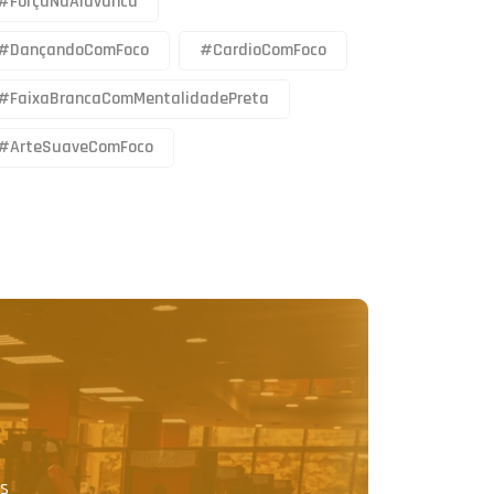
#DançandoComFoco
#CardioComFoco
#FaixaBrancaComMentalidadePreta
#ArteSuaveComFoco
as