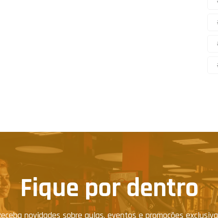
Fique por dentro
eceba novidades sobre aulas, eventos e promoções exclusiv