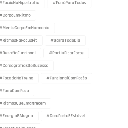
#FocãoNaHipertrofia
#ForróParaTodos
#CorpoEmRitmo
#MenteCorpoEmHarmonia
#RitmosNaFocusFit
#GarraTodoDia
#DesafioFuncional
#PartiuFicarForte
#CoreografiasDeSucesso
#FocadoNoTreino
#FuncionalComFocão
#ForróComFoco
#RitmosQueEmagrecem
#EnergiaEAlegria
#CoreForteEEstável
#ForçaNaAlavanca