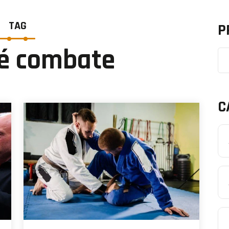
TAG
P
 é combate
C