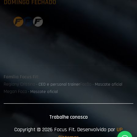
DOMINGO FECHADO
Família Focus Fit:
Regiany Cristina
Focão
· CEO e personal trainer
· Mascote oficial
Megan Foca
· Mascote oficial
Trabalhe conosco
Copyright © 2026
Focus Fit
. Desenvolvido por
UP