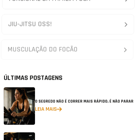
JIU-JITSU OSS!
MUSCULAÇÃO DO FOCÃO
ÚLTIMAS POSTAGENS
O SEGREDO NÃO É CORRER MAIS RÁPIDO, É NÃO PARAR
LEIA MAIS