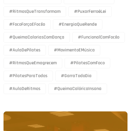
#RitmosQueTransformam
#PuxarFerroéLei
#FocoForçaEFocão
#EnergiaQueRende
#QueimaCaloriasComDança
#FuncionalComFocão
#AulaDePilates
#MovimentoEMúsica
#RitmosQueEmagrecem
#PilatesComFoco
#PilatesParaTodos
#GarraTodoDia
#AulaDeRitmos
#QueimaCalóricaInsana