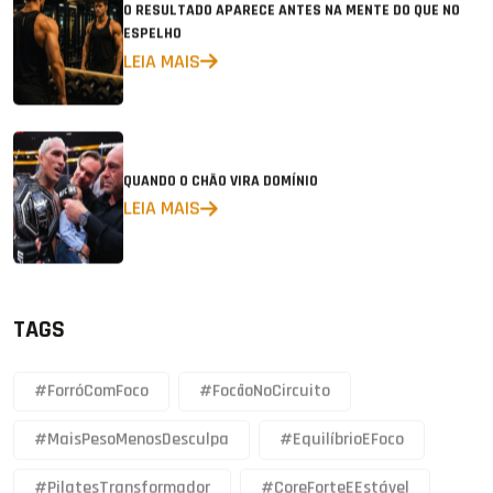
O RESULTADO APARECE ANTES NA MENTE DO QUE NO
ESPELHO
LEIA MAIS
QUANDO O CHÃO VIRA DOMÍNIO
LEIA MAIS
TAGS
#ForróComFoco
#FocãoNoCircuito
#MaisPesoMenosDesculpa
#EquilíbrioEFoco
#PilatesTransformador
#CoreForteEEstável